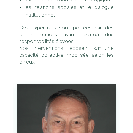
les relations sociales et le dialogue
institutionnel.
Ces expertises sont portées par des
profils seniors, ayant exercé des
responsabilités élevées.
Nos interventions reposent sur une
capacité collective, mobilisée selon les
enjeux.
L
D
S
• 
• 