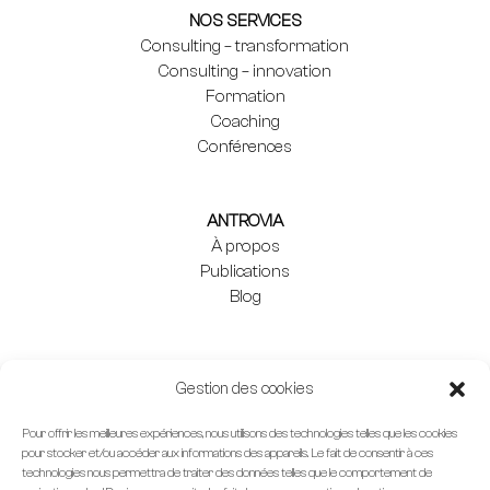
NOS SERVICES
Consulting – transformation
Consulting – innovation
Formation
Coaching
Conférences
ANTROVIA
À propos
Publications
Blog
INFORMATIONS LÉGALES
Gestion des cookies
Mentions légales
Confidentialité des données
Pour offrir les meilleures expériences, nous utilisons des technologies telles que les cookies
pour stocker et/ou accéder aux informations des appareils. Le fait de consentir à ces
Agence web : 33 francs
technologies nous permettra de traiter des données telles que le comportement de