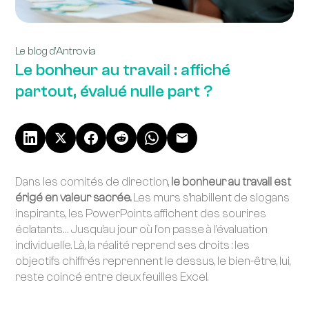
Le blog d’Antrovia
Le bonheur au travail : affiché
partout, évalué nulle part ?
Dans les comités de direction,
le bonheur au travail est
érigé en valeur sacrée.
Les murs s’habillent de slogans
inspirants, les PowerPoints affichent des sourires
éclatants… Jusqu’au jour où l’on passe à l’évaluation
individuelle. Là, la réalité reprend ses droits : les
objectifs chiffrés reprennent le dessus, le bien-être, lui,
reste coincé entre deux feuilles Excel.